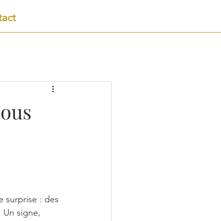
act
nous
e surprise : des 
. Un signe, 