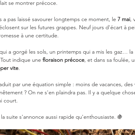
llait se montrer précoce.
s a pas laissé savourer longtemps ce moment, le 
7 mai
, 
éclosent sur les futures grappes. Neuf jours d'écart à pe
romesse à une certitude.
 qui a gorgé les sols, un printemps qui a mis les gaz… l
 Tout indique une 
floraison précoce
, et dans sa foulée, 
pper vite
.
raduit par une équation simple : moins de vacances, des
êtement ? On ne s'en plaindra pas. Il y a quelque chose 
i court.
a suite s'annonce aussi rapide qu'enthousiaste. 🍇