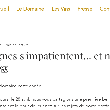
ueil
Le Domaine
Les Vins
Presse
Cont
ai
1 min de lecture
gnes s'impatientent… et 
 🌸
u domaine cette année !
 jours, le 28 avril, nous vous partagions une première bell
intaient le bout de leur nez sur les rejets de porte-greffe